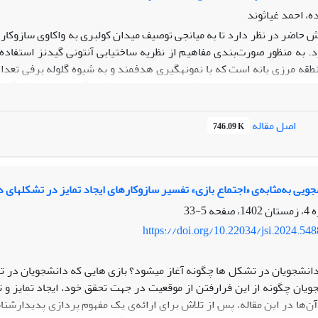
، احمد غیاثوند
 حاضر در نظر دارد تا به میانجی توصیف میدان کولبری به واکاوی سازوکار
د. به ‌منظور صورت‌بندی مفاهیم از نظریه ساخت­یابی آنتونی گیدنز استفا
 نتایج، مشخصه­های میدان کولبری، مناسبات اقتدارگرایانه – استثمارگرا
 و خطر و تقدم کول بر کولبر است. همچنین بازیگران فرادست غیرنهادی از
 خزنده سعی در تثبیت موقعیت و تداوم کولبری دارند. فرودستان نیز به میان
اصل مقاله
746.09 K
اقی و بواسطه سازوکارهایی نظیر پذیرش سازشکارانه، تحمل پذیرساختن 
زی کولبری را پذیرفته و استمرار می­بخشند. در پایان باید نابرابری­های مو
بسیج منابع و عدم مشارکت در دیالکتیک کنترل و به سخن دیگر فقدان عاملیت
ویی به‌مثابه‌ی «اجتماع بازی» تفسیر سازوکارهای ایجاد تمایز در تشکل‏های 
5-33
https://doi.org/10.22034/jsi.2024.54
انشجویان در تشکل ‏ها چگونه آغاز می‏شود؟ بازی‏ هایی که دانشجویان در تشک
ویان چگونه از این فرارفتن از موقعیت در جهت تحقق خود، ایجاد تمایز 
‌ها در این مقاله، پس از تلاش برای ارائه‌ی یک مفهوم ‏پردازی پدیدارشناس