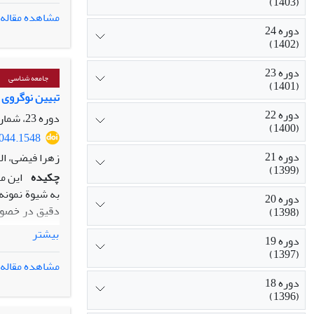
(1403)
تحلیل داده­ها 
مشاهده مقاله
منتخب است که 
دوره 24
(1402)
زمینه ­ای (جا
واسطه­ ای، دی
دوره 23
بدنمندی دینی)
جامعه شناسی
(1401)
جایگاه بدون ف
تبیین نوگروی 
دوره 22
دوره 23، شماره 4، زمستان 1401، صفحه
(1400)
0044.1548
دوره 21
زهرا فیضی، ال
(1399)
چکیده
این م
دوره 20
دقیق در خصوص ت
(1398)
سیاسی، اجتماعی
بیشتر
دوره 19
اعتقادی در شه
(1397)
ناشی از عملکر
مشاهده مقاله
دوره 18
(1396)