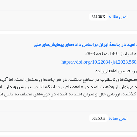
های تربیت سوژه‌های متخصص و شهروندان قانون‌مدار دچار تولید ایجاد ا
 در فرهنگ مدرن غرب- بر اساس فرهنگ مصرف‌گرایی –قانون حافظ فردگرایی 
اصل مقاله
324.38 K
شده است.
امید در جامعۀ ایران براساس داده‌های پیمایش‌های ملی
3-28
https://doi.org/10.22034/jsi.2023.56
ر، حسین امامعلی‌زاده
ضعیت‌های نامطلوب در مقاطع مختلف، در هر جامعه‌ای محتمل است. اما آنچه 
د می‌توان از وضعیت امید در جامعه نام برد: اینکه آیا در بین شهروندان
 گذشته، ارزیابی حال و میزان امید به آینده در حوزه‌های مختلف به دلیل 
صویری از وضعیت امید و نگرش نسبت به حال و آینده در جامعۀ ایران و رون
اصل مقاله
505.53 K
داشته‌ و به ضرورت اصلاح اشاره کرده‌اند. همچنین، بررسی روند تغییر 