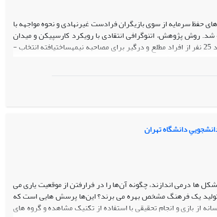
های حفظ سرمایه از سوی بازیگران فرادست غیرنهادی و نحوه مواجهه با
ده شد. روش پژوهش، اتنوگرافی انتقادی با رویکرد کارسپیکن و میدان
مورد مطالعه منطقه مرزی بانه است که با نمونه­گیری هدفمند و به شیوه گلوله‌ برفی تعداد 25 نفر از افراد مطلع و درگیر برای مصاحبه نیمه­ساخت­یافته انتخاب ­
یانه، طرح­ریزی یک سویه فرایند کولبری، غیاب عاملیت جمعی، توزیع
 مجاری شایسته­نمایی و طبیعی­نمایی موقعیت، رویت ناپذیری، شکستن
جی کولبری، بعنوان اصلی­ترین تاکتیک بقا، به انحاء مختلف با بازسازی
خطرات کولبری، موجه سازی و مبارزه منفی در تکمیل چرخه مناسبات
جود در میدان تجارت مرزی میان گروه­های فرودست با سایر گروه­ها را در
 ارزیابی نمود.
دانشجوییِ دانشگاه تهران
ل‏ ها درمی ‏اندازند، چگونه آن‌ها را در فرارفتن از موقعیت یاری می‏
و تولید یک فرهنگ مشخص بهره می‏ برند؟ این‌ها پرسش ‏هایی است که
انه از بازی و انجام تحقیقی با استفاده از تکنیک مشاهده و گروه‏ های