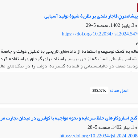
آیندۀ جامعه و شاخص‌های آنها (همچون شکاف طبقاتی، وضعیت اقتصادی و و
ی از وضعیت فعلی و آتی جامعه در شاخص‌های مورد بررسی مطلوب نبود زیر
ت) جای گرفته‌اند و رهگیری روند تغییرات نشان داد با مرور زمان در
یشامدرنِ قاجار نقدی بر نظریۀ شیوۀ تولید آسیایی
5-29
https://doi.org/10.22034/jsi.2024.54
ر
قاله به کمک توصیف و استفاده از داده‌های تاریخی به تحلیل دولت و جامعۀ 
پایتخت و ناتوان 
اصل مقاله
285.57 K
ودند که همواره قدرتی بالقوه در مقابل حکومت مستقر بودند. ویژگی‌ها
ایی مبنی بر قدرتمند بودن و در اختیار داشتن دیوانسالاری فراگیر و متمرک
د. بنابراین برای فهم جامعۀ ایرانی نیازمند نظرورزی متفاوت و پرهیز از 
نج (سازوکارهای حفظ سرمایه و نحوه مواجهه با کولبری در میدان تجارت مرز
5-28
https://doi.org/10.22034/jsi.2024.200