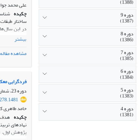
(1388)
علی محمد جواد
چکیده
شناسا
دوره 9
(1387)
در این سال‌ها
دوره 8
نوسان‌ها را در
بیشتر
(1386)
داده‌اند. مشا
تغییرات و نوسا
دوره 7
مشاهده مقاله
(1385)
دوره 6
(1384)
فردگرایی معکو
دوره 5
دوره 23، شماره 2، تابستان 1401، صفحه
(1383)
0278.1481
حامد طاهری کی
دوره 4
(1381)
چکیده
هدف ا
نهادهای تربیت
پژوهش اول، تخ
کیفیت علمی آن