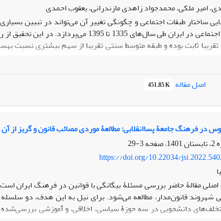
ی، امیر ملکی، محمدجواد زاهدی مازندرانی، یعقوب احمدی
یی ساختار طبقات اجتماعی و چگونگی تغییر آن می‌تواند در تببین بسیاری 
ساختار طبقات اجتماعی در ایران طی سال‌های 335
 تقریبا ثابت بوده و طبقه متوسط سنتی تقریبا از سهم بیشتری نسبت به­س
 سال‌های مورد مطالعه به­ خود اختصاص
هده روند ساختار طبقاتی در دوره‌های مختلف تاریخی در ایران نشان از ای
نات ساختار طبقات اجتماعی در ایران است و این تاثیر بیشتر مربوط به­ طبقه
اصل مقاله
451.85 K
س در فرهنگ جامعۀ پساانقلابی: مطالعۀ موردی مصائب قانون و گریز از آن د
3-29
https://doi.org/10.22034/jsi.2022.54
ا
صلی مقالۀ حاضر بررسی مسئلۀ بیگانگی با قوانین در فرهنگ ایران است. بر
ی شهروند قانون‌مدار، مطالعه می‌شود. برای نیل به این هدف، ‌دو سلسل
لف‌های دانشجویی در سه حوزۀ سیاسی، اخلاقی، و آموزشی بررسی‌شده اس
ان مطالعه شد. هر دو پژوهش به شیوۀ کیفی و داده‌ها به روش مصاحبۀ 