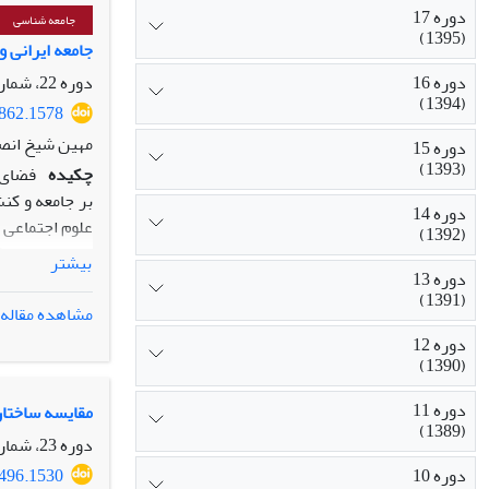
دوره 17
جامعه شناسی
(1395)
جامعه ایرانی 
دوره 16
دوره 22، شماره 4، زمستان 1400، صفحه
(1394)
3862.1578
مهین شیخ انص
دوره 15
(1393)
چکیده
دوره 14
(1392)
را تضعیف می‌ک
بیشتر
دوره 13
پدیده‌های نوظه
(1391)
مشاهده مقاله
دوره 12
(1390)
دوره 11
مقایسه ساختار ط
(1389)
دوره 23، شماره 1، بهار 1401، صفحه
7496.1530
دوره 10