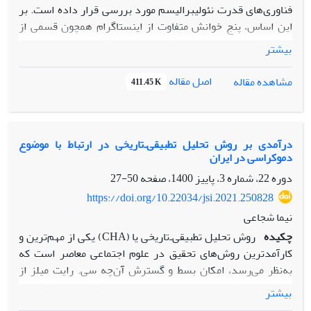
فناوری‌های قدرت نئولیبرالیسم مورد بررسی قرار داده است. بر
این اساس، پنج خوانش متفاوت از اینستاگرام همچون قسمی از
تشکیلات نئولیبرالی ارائه شده است. روش این مقاله، از نوع
بیشتر
اسنادی و مطالعه متون علمی مرتبط با موضوع پژوهش است.
یافته‌های این مقاله با تکیه بر آراء نظریه‌پردازی چون نیک
اصل مقاله
مشاهده مقاله
411.45 K
سرنیچک، یانیس واروفاکیس، بیونگ چول هان، زیگمونت باومن،
ژان بودریار و. .. حکایت از پنج خوانش «اینستاگرام به مثابه فضای
انباشت سرمایه مجازی»، «اینستاگرام به مثابه تیول مجازی»،
«اینستاگرام؛ بحران آزادی و شفافیت‌گرایی»، «اینستاگرام؛
درآمدی بر روش تحلیل تطبیقی‌ـ‌تاریخی در ارتباط با موضوع
دموکراسی در ایران
سلبریتیزه شدن و خودبرندسازی» و «اینستاگرام نمودی از
وضعیت پست‌مدرن و سیال‌شدگی زندگی» دارد. همچنین نتایج
دوره 22، شماره 3، پاییز 1400، صفحه
50-27
این مقاله نشان می‌دهد که اینستاگرام به مثابه فضایی
https://doi.org/10.22034/jsi.2021.250828
ایدئولوژیک در پی ترویج ارزش‌های نئولیبرال بوده و جایگاهی
نیما شجاعی
ساختاری در عرصه فرهنگی و اقتصادی در تشکیلات نئولیبرالی
چکیده
روش تحلیل تطبیقی‌ـ‌تاریخی یا (CHA) یکی از مهم‌ترین و
دارد.
کارآمدترین روش‌های تحقیق در علوم اجتماعی معاصر است که
به‌نظر می‌رسد، امکان بسط و گسترش آن‌چه سی. رایت میلز از
«تخیل جامعه‌شناختی» مراد می‌نمود را مهیا می‌کند. تدا اسکاچپول
بیشتر
نیز با الهام از روش‌شناسی سی. رایت میلز در تحلیل مسائل