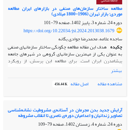
تحلیل مضمون از نوع کلایزی و با استفاده از نرم­افزار MAXQDA
جامعه شناسی
2024 انجام شد. قابلیت اعتماد نتایج با ملاک‌های لینکلن و گوبا
مطالعه ساختار سازمان‌های صنفی در بازارهای ایران مطالعه
موردی: بازار تهران (1906-1800 میلادی)
احراز شد. نتایج حاصل از تحلیل مصاحبه­ها نشان داد که تجربه
زیسته دانشجویان از پدیده خودکشی در قالب 4 مضمون سازمان­
دوره 24، شماره 3، پاییز 1402، صفحه
79-101
دهنده و 16 مضمون پایه قابل طرح است که این مضامین سازمان­
https://doi.org/10.22034/jsi.2024.2013038.1679
دهنده شامل رنج درون­فردی، معنامندی خودکشی، رنج بین فردی
ساجده علامه، محمدرضا جوادی یگانه
و فقدان معنامندی ادراک شده هستند.
چکیده
هدف این مقاله مطالعه چگونگی ساختار سازمان­های صنفی
به عنوان یکی از مهمترین سازمان­های گروهی در شهرهای جامعه
پیشامدرن ایران است. برای مطالعه این پرسش، از رویکرد
«شبکه ­های حک­ شده» برگرفته از جامعه­ شناسی اقتصادی جدید
بیشتر
کمک گرفته شده است. روش پژوهش یک مطالعه تاریخی است که
یک مطالعه موردی را پیرامون سازمان­های صنفی در مکان بازار
اصل مقاله
مشاهده مقاله
456.44 K
تهران در مقطع زمانی 1800-1906 میلادی طراحی می­کند. در پی
بررسی «فرم حکمرانی» ساختار سازمان­های صنفی بازار تهران در
این دوره، سه ویژگی یعنی روابط پایدار، روابط چندوجهی و
پیوندهای متقابل، در نظر گرفته شده است. بررسی این ویژگی­ها
آرایش جدید بدن مجرمان در آستانه‌ی مشروطیت نشانه‌شناسی
تصاویر زندانیان و اعدامیان دوره‌ی ناصری تا انقلاب مشروطه
نشان داد که سازمان­های صنفی در بازار تهران ساختار شبکه­ای با
فرم­هایی از «سلسله ­مراتب همیارانه» داشتند. این سازمان­های
دوره 24، شماره 4، زمستان 1402، صفحه
79-109