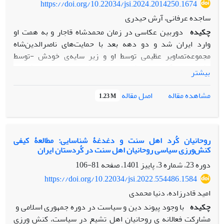
صنفی از بازار مجموعه‌ای منظم از شبکه‌های‌ سازمان‌یافته
https://doi.org/10.22034/jsi.2024.2014250.1674
می‌ساخت. بنابراین، بازار تهران قرن نوزدهم توده‌ای بی‌شکل و
ساجده عرفانی، آرش حیدری
بی‌قاعده نبود بلکه با دربرگرفتن شبکه­ های صنفی متشکل و
چکیده
دوربین عکاسی در زمان محمدشاه قاجار و به همت او
منسجم، یک مجموعه ساختاریافته و منظم را شکل می‌داد.
وارد ایران شد و دو دهه بعد با حمایت‌های ناصرالدین‌شاه
مجموعه‌‌تصاویر عظیمی توسط او و زیر سایه‌ی خودش -توسط
عکاسانی دیگر- تولید شدند. تاریخ عکاسی ایران با سوژه‌ها‌ی
بیشتر
منتخب ناصرالدین‌شاه و عکاسان زمان او پیوند محکمی دارد.
انتخاب موضوعات عکاسی مهم‌تر از آنکه علاقه‌ی شاه و سرگرمی او
اصل مقاله
مشاهده مقاله
1.23 M
باشد، از شرایط اجتماعی دوران و تحولاتی که در حال وقوع بود،
بسیار تأثیر می‌پذیرفت. ورود به دنیای جدیدی از ثبت تصویر که تا
پیش از این تنها از طریق نقاشی ممکن بود، با تحولاتی اجتماعی در
ایران همراه شد؛ از جمله‌ی این دگرگونی‌ها، تغییر در آیین کیفری
روحانیان کُرد اهل سنت و دغدغۀ شناسایی: مطالعۀ کیفی
کنش‌ورزی سیاسی روحانیان اهل سنت در کُردستان ایران
و مواجهه با مجرم است. عکس‌های به‌جامانده از این دوران،
نشانگر این است که مفهومی تحت عنوان زندانی یا مجرم و متهم
دوره 23، شماره 3، پاییز 1401، صفحه
81-106
اساساً واجد نوع دیگری از انضباط شده و در حال عبور از نظم
https://doi.org/10.22034/jsi.2022.554486.1584
پیشین است. سوژه‌ی زندانی در کنار موضوعاتی مثل زنان،
امید قادرزاده، دنیا محمدی
درباریان و... اهمیت یافته است و آرایش تن او نشانی از خشونت
چکیده
با وجود پیوند دین و سیاست در دوره جمهوری اسلامی و
عریان حاکم را بر خود ندارد. زمان ثبت این تصاویر فاصله‌ی
مشارکت فعالانه­ ی روحانیان اهل تشیع در سیاست، کنش ­ورزی
چندانی با وقوع انقلاب مشروطیت و تغییرات گسترده‌تری که رقم