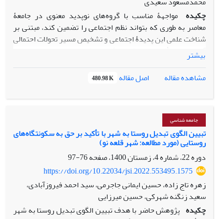
محمدمسعود سعیدی
درگیری ­بیماری، ارزیابی فرد از شیوه عملکرد دولت و میزان
چکیده
مواجهۀ مناسب با گروه‌های نوپدید معنوی در جامعۀ
برخورداری از حمایت­اجتماعی در مواجهه با این پیامدها موثر بوده ­
معاصر به طوری که بتواند نظم اجتماعی را تضمین کند، مبتنی بر
است.
شناخت علمی این پدیدۀ اجتماعی و تشخیص مسیر تحولات احتمالی
آنها است. متأثر از روند فزایندۀ جهانی‌شدن، تحولات نوظهور دینی
بیشتر
در حالی که در هر جامعه‌ای عناصری از فرهنگ غالبِ آن جامعه را
بازتاب می‌دهند، دارای ریشه‌های مشترکی هستند که به تشخیص
اصل مقاله
مشاهده مقاله
480.98 K
مسیر تحولات آینده کمک می‌کنند. در این مقاله، کوشش شده
است با بررسی جنبش‌های فکری که بر گروه‌های نوپدید معنوی
تأثیرهای تعیین‌کننده‌ای داشته‌اند، ریشه‌های تحولات معاصر
شناسایی و دربارۀ مسیر آیندۀ آنها گمانه‌پردازی شود. برای این
جامعه شناسی
مقصود، از روش تحلیل و استنتاج منطقی از مهم‌ترین پژوهش‌های
تبیین الگوی تبدیل روستا به شهر با تأکید بر حق به سکونتگاه‌های‌
روستایی (مورد مطالعه: شهر قلعه نو)
اجتماعی دربارۀ این موضوع استفاده شده است (فراتحلیل). درمان
معنوی، تأکید بر استعدادهای درونی و روی‌گردانی از یک منبع
دوره 22، شماره 4، زمستان 1400، صفحه
76-97
بیرونی برای رستگاری، به خود انسانی، از مهم‌ترین میراث‌های
https://doi.org/10.22034/jsi.2022.553495.1575
جنبش‌های پیشگام بر رشد گروه‌های نوپدید معنوی بوده‌ است.
زهره تاج زاده، حسین ایمانی جاجرمی، سید احمد فیروزآبادی،
سعید زنگنه شهرکی، حسین میرزایی
چکیده
پژوهش حاضر با هدف تبیین الگوی تبدیل روستا به شهر