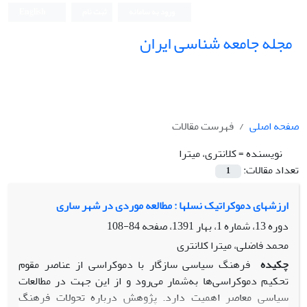
ورود به سامانه
ثبت نام
English
مجله جامعه شناسی ایران
صفحه اصلی
فهرست مقالات
نویسنده =
کلانترى، میترا
تعداد مقالات:
1
ارزشهاى دموکراتیک نسلها : مطالعه موردى در شهر سارى
دوره 13، شماره 1، بهار 1391، صفحه
84-108
محمد فاضلى، میترا کلانترى
چکیده
فرهنگ سیاسى سازگار با دموکراسى از عناصر مقوم
تحکیم دموکراسى‌ها به‌شمار مى‌رود و از این جهت در مطالعات
سیاسى معاصر اهمیت دارد. پژوهش درباره تحولات فرهنگ