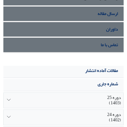
قبلى درباره غیر دموکراتیک‌بودن فرهنگ سیاسى مردم ایران
تردید ایجاد کرده و فرضیه‌هاى مهمى براى آزمودن در تحقیقات
ارسال مقاله
بعدى ارائه مى‌کند.
داوران
تماس با ما
مقالات آماده انتشار
شماره جاری
دوره 25
(1403)
دوره 24
(1402)