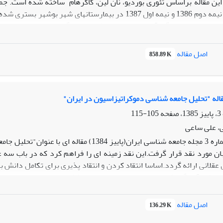
عروقی که در نیمه دوم 1386 و نیمه اول 1387 در بیمارستان
داده های تجربی گردآوری و از طریق روش تحلیل رگرسیون داوری درباب 
غیر وابسته بیماری قلبی و عروقی است. یافته های تجربی دلالت برآن دارند
فرهنگی (سرمایه های فرد)به اندازه 61 هم تغییری منظم وجود 
اصل مقاله
858.89 K
شده است که سبک زندگی بهداشتی نیازمند برخورداری شهروندان از هر سه
قاله "تحلیل جامعه شناسی دموکراتیزاسیون در ایران"
105-115
، علی ساعی
در شماره 3 مجله جامعه شناسی ایران(پاییز 84
بان مورد نقد قرار گرفت.این نقد زمینه ای را فراهم کرد که در باب 
 عقلانی ارائه گردد.اساسا انتقاد کردن و انتقاد پذیری برای تکامل دان
نباشد،آمادگی افراد را برای نقادی متقابل با مشکل مواجه می سازد.این 
اصل مقاله
136.29 K