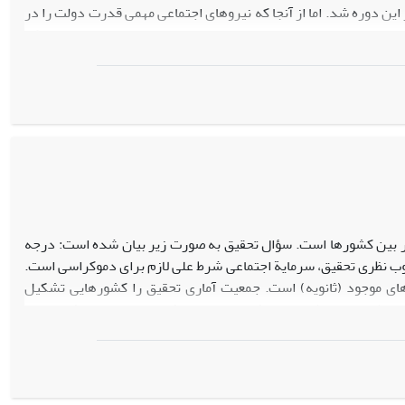
ن دوره شد. اما از آن­جا که نیروهای اجتماعی مهمی قدرت دولت را در
تا در برساخت هویت ملی عناصری از هویت سراسری تاریخی ایرانی که
نوعی در تضاد با نشانگان هویتی نیروهای یاد شده بود. از این رو،
ز ایدئولوژی دولت باشد، در راستای منافع دولت و به ضرر نیروهای
ر بین کشورها است. سؤال تحقیق به صورت زیر بیان شده است: درجه
 نظری تحقیق، سرمایة اجتماعی شرط علی لازم برای دموکراسی است.
‌های موجود (ثانویه) است. جمعیت آماری تحقیق را کشورهایی تشکیل
بررسی داده‌های معتبر داشته‌اند. روش داوری فرضیات مقاله، فازی است و نرم افزار مورد
ن دارند که با حذف کشورهای بلوک شرق، اعتماد اجتماعی در بیشتر موارد شرط لازم برای
ن یافته‌ها نشان داد حاکمیت استبدادی در یک کشور اثرات نامطلوب