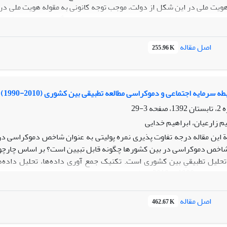
ویت ملی در این شکل از دولت، موجب توجه کانونی به مقوله هویت ملی در ای
خی به چالش می­کشیدند، سیاست­های هویتی دولت به گونه­ای سامان یافت 
نیروهای اجتماعی یاد شده بود، کنارگذاشته و عناصری انتخاب شود که به 
تی دولت در این دوره بیشتر از آن که منطق ایدئولوژیک داشته و ناشی ا
اصل مقاله
255.96 K
 خصوصاً روحانیت و سران ایلات و عشایر، تدوین شده است.
ه سرمایه اجتماعی و دموکراسی مطالعه تطبیقی بین کشوری (2010-1990)
3-29
م زارعیان، ابراهیم خدایی
 این مقاله درجه تفاوت پذیری نمره پولیتی به عنوان شاخص دموکراسی د
اخص دموکراسی در بین کشورها چگونه قابل تبیین است؟ بر اساس چارچوب
تحلیل تطبیقیِ بین کشوری است. تکنیک جمع آوری داده‌ها، تحلیل داد‌ه
می‌دهند که در سال‌های1990 تا 2010 میلادی برای مفاهیم مورد 
استفاده spss ، Exelو Fs/QCAf می‌باشد. یافته‌های تجربی دلالت برآ
 مشارکت مدنی و نفع جمعی معمولا شرط لازم برای دموکراسی است. همچنی
اصل مقاله
462.67 K
رمایه اجتماعی دارد.