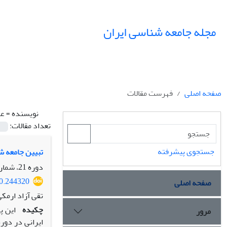
مجله جامعه شناسی ایران
صفحه اصلی
فهرست مقالات
نویسنده =
عل
تعداد مقالات:
جستجوی پیشرفته
تبیین جامعه ش
دوره 21، شماره 3، پاییز 1399، صفحه
20.244320
صفحه اصلی
تقی آزاد ارمک
چکیده
این پ
مرور
ایرانی در دور