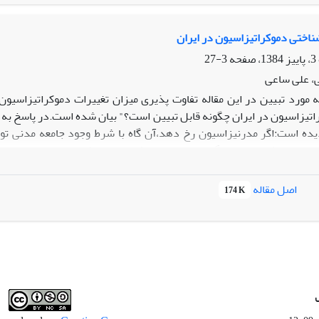
ناختی دموکراتیزاسیون در ایران
3-27
، علی ساعی
 مورد تبیین در این مقاله تفاوت پذیری میزان تغییرات دموکراتیزاسیو
اتیزاسیون در ایران چگونه قابل تبیین است؟" بیان شده است.در پاسخ به 
یده است:اگر مدرنیزاسیون رخ دهد،آن گاه با شرط وجود جامعه مدنی تو
چارچوب نظری استنتاج گردیده،در ادامه فرضیات از طریق تجربه مورد داور
است که
عه جامعه مدنی به اندازه 0.71 می باشد.
اصل مقاله
174 K