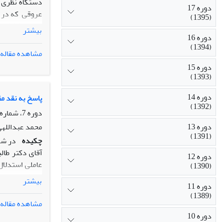
دوره 17
(1395)
اسناد پژشکی، 
بیشتر
دوره 16
و فرهنگی و مت
(1394)
مشاهده مقاله
درپایان گفته 
دوره 15
(1393)
دوره 14
پاسخ به نقد م
(1392)
دوره 7، شماره 3، پاییز 1385، صفحه
محمد عبداللهی
دوره 13
(1391)
چکیده
آقای دکتر طال
دوره 12
عاملی استدلال
(1390)
معرفتی معینی 
بیشتر
دوره 11
(1389)
کافی 2. تکنیک آماری و ساختار داده ها 3. مشکل تحلیل عاملی.
مشاهده مقاله
دوره 10