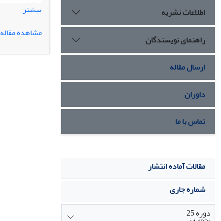
بیشتر
اطلاعات نشریه
که /74
مشاهده مقاله
راهنمای نویسندگان
حال حاضر زنده 
جمله متغیّرها
زنان دربارۀ ر
ارسال مقاله
حاملگی و ارتقا
داوران
تماس با ما
مقالات آماده انتشار
شماره جاری
دوره 25