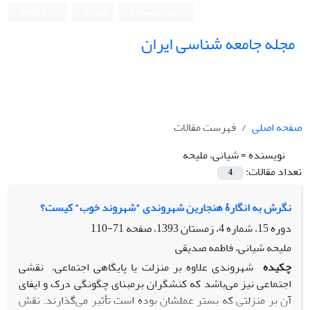
ورود به سامانه
ثبت نام
English
مجله جامعه شناسی ایران
صفحه اصلی
فهرست مقالات
نویسنده =
شیانی، ملیحه
تعداد مقالات:
4
نگرش به انگارۀ هنجارین شهروندی "شهروند خوب" کیست؟
دوره 15، شماره 4، زمستان 1393، صفحه
71-110
ملیحه شیانی، فاطمه صدیقی
چکیده
شهروندی علاوه بر منزلت یا پایگاهی اجتماعی، نقشی
اجتماعی نیز می‌باشد که کنشگران برمبنای چگونگی درک و ایفای
آن بر منزلتی که بستر عملشان بوده است تأثیر می‌گذارند. نقش