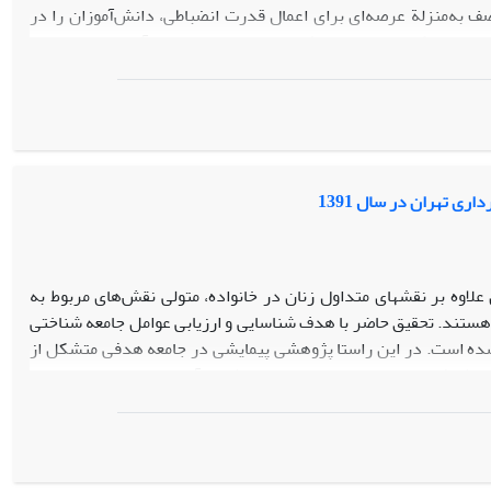
ف به‌منزلة عرصه‌ای برای اعمال قدرت انضباطی، دانش‌آموزان را در
فرایندی تربیتی وارد می‌سازد که مشتمل بر مجموعه‌ای از تعاملات نابرابر و عمدتا کلیشه‌ای، و با تمرکز بالا بر تداوم نشانه‎های صوری وابسته به‌آن است. به‌عبارت
موزان را به‌سمت فرایندی انفعالی و قدرت‌زدا می‌کشاند، به‌گونه‌ای
ی تهران در سال 1391
علاوه بر نقش‏های متداول زنان در خانواده، متولی نقش‌های مربوط به
هستند. تحقیق حاضر با هدف شناسایی و ارزیابی عوامل جامعه شناختی
 شده است. در این راستا پژوهشی پیمایشی در جامعه هدفی متشکل از
ت پذیرفته است. داده‏های حاصل با روش‏های آماری چند متغیره همچون
افته‏های تحقیق بیانگر تأثیرگذاری قوی توانمندی اقتصادی بر متغیر
اثر مثبت بر متغیر وابسته داشته است. همچنین در مجموع زنان مطلقه