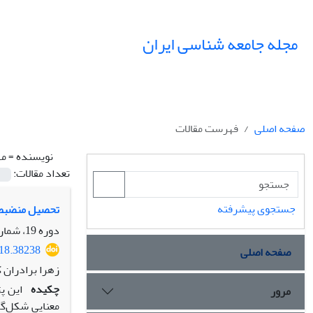
مجله جامعه شناسی ایران
صفحه اصلی
فهرست مقالات
نویسنده =
مه
تعداد مقالات:
جستجوی پیشرفته
تحصیل منضبطان
دوره 19، شماره 4، زمستان 1397، صفحه
018.38238
صفحه اصلی
زهرا برادران ک
چکیده
این پ
مرور