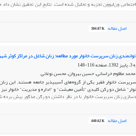
جتماعی ون‌لیوون تجزیه و تحلیل شده ‌است. نتایج این تحقیق نشان داد ص
هرا، ابزار تربیت و آموزش قانون در مدرسه، به‌حساب می‌آید در عمل دانش‌آ
را جدا از خود می‌بینند و نهایتا به‌عاملانی فرمانبردار مبدل می‌شوند
اصل مقاله
304.07 K
توانمندی زنان سرپرست خانوار مورد مطالعه: زنان شاغل در مراکز کوثر شهردار
116-148
محمد مظلوم خراسانی، حسین بهروان، محسن نوغانی
سرپرست خانوار فقیر یکی از گروه‌های آسیب‏پذیر جامعه هستند. این زنان 
ار" شامل دو رکن کلیدی "تأمین معیشت" و "اداره و مدیریت" خانوار نیز 
ندسازی زنان سرپرست خانوار با در نظر داشتن دو رکن مذکور پیش برده
ل در مراکز کارآفرینی و مهارت آموزی کوثر وابسته به شهرداری تهران صور
، تحلیل عاملی، تحلیل خوشه و رگرسیون ترتیبی تجزیه و تحلیل شده‏اند. ی
بوده‏ است. در بین متغیرهای زمینه‏ای نیز سن، اثر منفی و مدت سرپرستی 
اصل مقاله
440.62 K
نان از سطح توانمندی بالاتری برخوردار بوده‏اند.