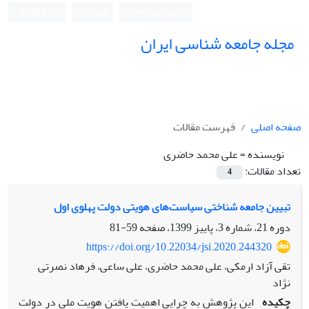
ورود به سامانه
ثبت نام
English
مجله جامعه شناسی ایران
صفحه اصلی
فهرست مقالات
نویسنده =
علی محمد حاضری
تعداد مقالات:
4
تبیین جامعه شناختی سیاست‌های هویتی دولت پهلوی اول
دوره 21، شماره 3، پاییز 1399، صفحه
59-81
https://doi.org/10.22034/jsi.2020.244320
تقی آزاد ارمکی، علی محمد حاضری، علی ساعی، فرهاد نصرتی
نژاد
چکیده
این پژوهش به چرایی اهمیت یافتن هویت ملی در دولت