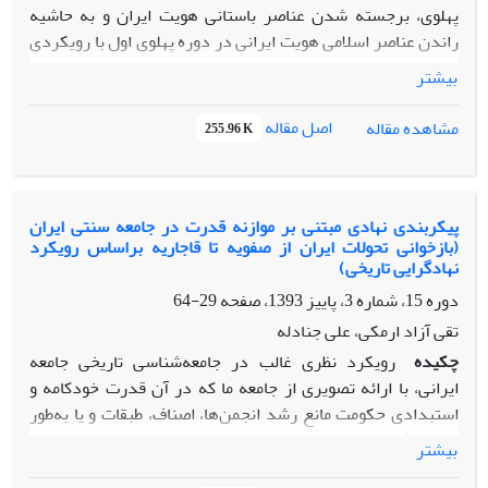
پهلوی، برجسته شدن عناصر باستانی هویت ایران و به حاشیه
راندن عناصر اسلامی هویت ایرانی در دوره پهلوی اول با رویکردی
تاریخی پرداخته است. نتایج نشان می­دهد که ادغام ایران در نظام
بیشتر
جهانی و ضرورت دولت­سازی به شیوه مدرن و در نتیجه اهمیت
یافتن هویت ملی در این شکل از دولت، موجب توجه کانونی به
اصل مقاله
مشاهده مقاله
255.96 K
مقوله هویت ملی در این دوره شد. اما از آن­جا که نیروهای اجتماعی
مهمی قدرت دولت را در این برهه تاریخی به چالش می­کشیدند،
سیاست­های هویتی دولت به گونه­ای سامان یافت تا در برساخت
هویت ملی عناصری از هویت سراسری تاریخی ایرانی که نشانگر
پیکربندی نهادی مبتنی بر موازنه قدرت در جامعه سنتی ایران
(بازخوانی تحولات ایران از صفویه تا قاجاریه براساس رویکرد
هویتی نیروهای اجتماعی یاد شده بود، کنارگذاشته و عناصری
نهادگرایی تاریخی)
انتخاب شود که به نوعی در تضاد با نشانگان هویتی نیروهای یاد
دوره 15، شماره 3، پاییز 1393، صفحه
29-64
شده بود. از این رو، سیاست­های هویتی دولت در این دوره بیشتر از
آن که منطق ایدئولوژیک داشته و ناشی از ایدئولوژی دولت باشد،
تقی آزاد ارمکی، علی جنادله
در راستای منافع دولت و به ضرر نیروهای اجتماعی رقیب، خصوصاً
چکیده
رویکرد نظری غالب در جامعه‌شناسی تاریخی جامعه
روحانیت و سران ایلات و عشایر، تدوین شده است.
ایرانی، با ارائه تصویری از جامعه ما که در آن قدرت خودکامه و
استبدادی حکومت مانع رشد انجمن‌ها، اصناف، طبقات و یا به‌طور
کلی هرگونه نیروی مستقل اجتماعی بوده است و در نتیجه اصالت
بیشتر
دادن به حکومت یا «دولت» به عنوان کنشگر و عامل اصلی تحولات