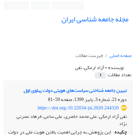
ورود به سامانه
ثبت نام
English
مجله جامعه شناسی ایران
صفحه اصلی
فهرست مقالات
نویسنده =
آزاد ارمکی، تقی
تعداد مقالات:
3
تبیین جامعه شناختی سیاست‌های هویتی دولت پهلوی اول
دوره 21، شماره 3، پاییز 1399، صفحه
59-81
https://doi.org/10.22034/jsi.2020.244320
تقی آزاد ارمکی، علی محمد حاضری، علی ساعی، فرهاد نصرتی
نژاد
چکیده
این پژوهش به چرایی اهمیت یافتن هویت ملی در دولت