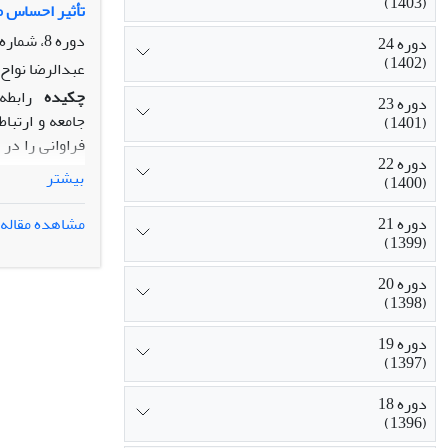
(1403)
تأثیر احساس م
دوره 8، شماره 2، تابستان 1386، صفحه
دوره 24
(1402)
عبدالرضا نواح
چکیده
رابطه
دوره 23
جامعه و ارتبا
(1401)
فراوانی را در
دوره 22
نسبی در میان 
بیشتر
(1400)
یافته‌های ای
ملی آنان کاهش
دوره 21
مشاهده مقاله
است که در این
(1399)
دوره 20
(1398)
دوره 19
(1397)
دوره 18
(1396)