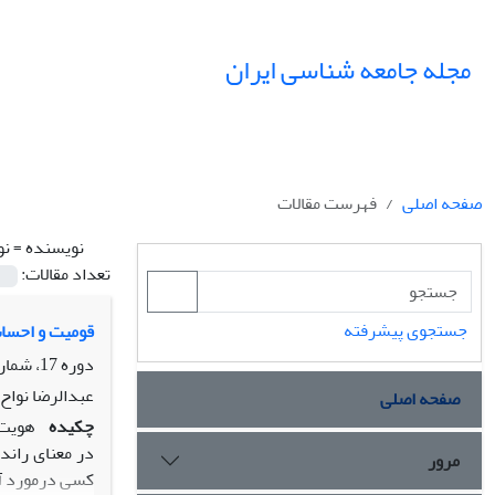
مجله جامعه شناسی ایران
صفحه اصلی
فهرست مقالات
نویسنده =
نو
تعداد مقالات:
جستجوی پیشرفته
قومیت و احساس
دوره 17، شماره 4، زمستان 1395، صفحه
عبدالرضا نواح
صفحه اصلی
چکیده
هویت 
در معنای راند
مرور
کسی درمورد آن 