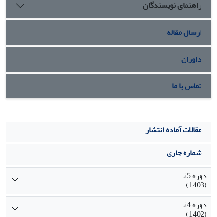
راهنمای نویسندگان
روابط قدرت موجود در چنین فضاهایی نمی‌کند و باید معنای این
نوع از قدرت را در جایی دیگر جست و آن جایی نیست جز کنترل،
رؤیت‌پذیری و به‌هنجارسازی بدن‌ها که از طریق تفکیک بر اساس
ارسال مقاله
ویژگی‌های از پیش تعیین شده اعمال می‌گردد.
داوران
تماس با ما
مقالات آماده انتشار
شماره جاری
دوره 25
(1403)
دوره 24
(1402)