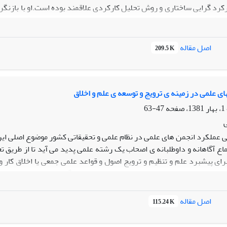
رکرد گرایی ساختاری و روش تحلیل کارکردی علاقمند بوده است.او با بازنگ
 نظریه حد متوسط معرفی نمونه هایی از این نوع نظریه در نزد کسانی چو
نحرافات اجتماعی و پیوند جامعه شناسی با مسائل روز نقش عمده ای در ت
 دریافت دکترای افتخاری از 20 دانشگاه و مرکز علمی معتبر در جهان در سال 2003 در 93 سالگی درگذشت.
اصل مقاله
209.5 K
ای علمی در زمینه ی ترویج و توسعه ی علم و اخلاق
47-63
 عملکرد انجمن های علمی در نظام علمی و تحقیقاتی کشور موضوع اصلی این
ماع آگاهانه و داوطلبانه ی اصحاب یک رشته علمی پدید می آید تا از طریق 
 برای پیشبرد علم و تنظیم و ترویج اصول و قواعد علمی جمعی یا اخلاق کار
رایند تاریخی تحول نهادهای مستقل از دولت و دیدگاه های مرتبط با انها،
و ترسیم وضعیت مطلوب آنها و ارزیابی مقدورات و محدودیت هایی است که این
اصل مقاله
115.24 K