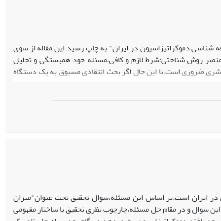
13) مقاله ای با عنوان"تحلیل جامعه شناسی دموکراتیزاسیون در ایران" به چاپ رسید.این مقاله از سوی
سه عنصر روش شناختی:شرط لازم و کافی،مسئله خود همبستگی و تحلیل
ش بشری ضروری است.با این حال اگر بحث انتقادی مسبوق به یک دستگاه
مسئله در نوشتار طالبان صادق است.با وجود این،اصل نقد را شایسته
توجه و احتران می دانیم و در همین حد از همت این محقق محترم قدر دانی می کنیم.طالبان سه نقد بر مقاله وارد ساخته انذ:1.فرضیه شرط لازم/فرضیه شرط
ن در ایران است.بر اساس این مسئله،سوال تحقیق تحت عنوان"میزان
این سوال و در مقام حل مسئله،چارچوب نظری تحقیق با ساختار مفهومی