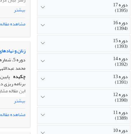
زسر بیان گرد
دوره 17
مسئله از این 
بیشتر
(1395)
مدرنیزاسیون و توس
دوره 16
مشاهده مقاله
(1394)
دوره 15
(1393)
زنان و نهادها
دوره 14
دوره 5، شماره 2، تابستان 1383، صفحه
(1392)
محمد عبداللهی
چکیده
پایین
دوره 13
(1391)
برنامه ریزی د
این مقاله مشا
دوره 12
است.در بخش نظ
(1390)
بیشتر
آن پرسش های 
روایی و پایای
دوره 11
مشاهده مقاله
(1389)
داده ها ضمن ا
در محیط های 
دوره 10
هنجاری،پنداشت