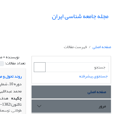
مجله جامعه شناسی ایران
صفحه اصلی
فهرست مقالات
نویسنده =
مح
تعداد مقالات:
جستجوی پیشرفته
روند تحول و موان
دوره 10، شماره 1، بهار 1388، صفحه
محمد عبداللهی
صفحه اصلی
چکیده
هدف م
مرور
طولانی، توسعة