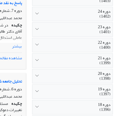
(1403)
اند.
پاسخ به نقد م
دوره 7، شماره 3، پاییز 1385، صفحه
دوره 24
(1402)
محمد عبداللهی
چکیده
دوره 23
آقای دکتر طال
(1401)
عاملی استدلال
دوره 22
معرفتی معینی 
بیشتر
(1400)
کافی 2. تکنیک آماری و ساختار داده ها 3. مشکل تحلیل عاملی.
دوره 21
مشاهده مقاله
(1399)
دوره 20
(1398)
تحلیل جامعه ش
دوره 19
دوره 6، شماره 3، پاییز 1384، صفحه
(1397)
محمد عبداللهی
چکیده
مسئله
دوره 18
(1396)
تغییرات دموکر