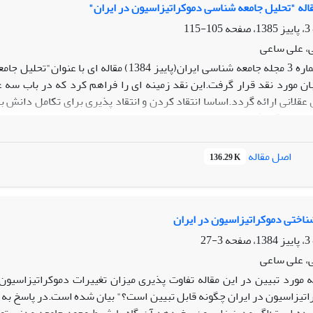
قاله "تحلیل جامعه شناسی دموکراتیزاسیون در ایران"
105-115
، علی ساعی
در شماره 3 مجله جامعه شناسی ایران(پاییز 84
بان مورد نقد قرار گرفت.این نقد زمینه ای را فراهم کرد که در باب 
 عقلانی ارائه گردد.اساسا انتقاد کردن و انتقاد پذیری برای تکامل دان
نباشد،آمادگی افراد را برای نقادی متقابل با مشکل مواجه می سازد.این 
اصل مقاله
136.29 K
ناختی دموکراتیزاسیون در ایران
3-27
، علی ساعی
 مورد تبیین در این مقاله تفاوت پذیری میزان تغییرات دموکراتیزاسیو
اتیزاسیون در ایران چگونه قابل تبیین است؟" بیان شده است.در پاسخ به 