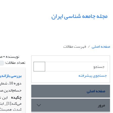
مجله جامعه شناسی ایران
صفحه اصلی
فهرست مقالات
نویسنده =
صف
تعداد مقالات:
جستجوی پیشرفته
بررسی بازاندی
دوره 10، شماره 2، تابستان 1388، صفحه
حسام‌الدین صف
صفحه اصلی
چکیده
این ن
می‌کند[1]_ ابتدا در سطح مفاهیم با طرح مفهوم گیدنزی
مرور
شدت همبستگی