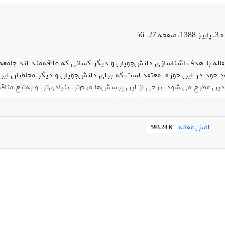
 مجریة حکومت اسلامی معرفی می‏کند و تضعیف «سلطان اسلام پناه» را همچون 
ود از طریق مقدس ساختن آن است. دریافت او از عدالت نیز در انطباق ک
یست و از آن‌جا که در نظر وی تساوی حقوق برخلاف احکام شریعت است، عی
27-56
قاله با هدف آشناسازی دانش‌جویان و دیگر کسانی که علاقه‌مند اند جامع
 خود در این حوزه، معتقد است که برای دانش‌جویان و دیگر مخاطبان ایرا
ین مطرح می شود. برخی از این پرسش‌ها مهم‌تر، بنیادی‌تر، و به‌تبع مناقش
ره‌ی جامعه‌شناسی دین در قالب هشت دوتایی پاسخ دهد و ابهامات موج
اصل مقاله
593.24 K