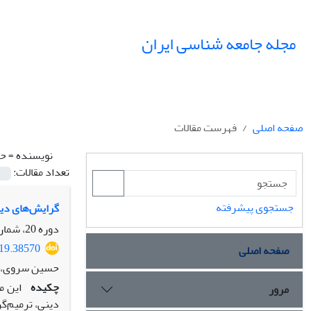
مجله جامعه شناسی ایران
صفحه اصلی
فهرست مقالات
نویسنده =
حس
تعداد مقالات:
جستجوی پیشرفته
گرایش‌های دین
دوره 20، شماره 1، بهار 1398، صفحه
019.38570
صفحه اصلی
حسین سروی، 
چکیده
این م
مرور
دینی، ترمیم‌گر