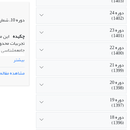
(1403)
او شاه را قوة
تقویت نظم موج
دوره 24
احکام شریعت ن
(1402)
دوره 10، شماره 3، پاییز 1388، صفحه
دوره 23
(1401)
چکیده
این م
تجربیات محدود
دوره 22
جامعه‌شناسی د
(1400)
پرسش‌ها دربا
بیشتر
دوره 21
(1399)
مشاهده مقاله
دوره 20
(1398)
دوره 19
(1397)
دوره 18
(1396)