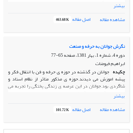
اندیشه‏های گاندی در باب عدم خشونت را بر جنبشهای اجتماعی
بیشتر
جهان معاصر به نمایش بگذارد و ابعاد و اشکال این تأثیرگذاری را
مورد بررسی قرار دهد.
اصل مقاله
مشاهده مقاله
463.68 K
نگرش جوانان به حرفه و صنعت
دوره 4، شماره 1، بهار 1381، صفحه
65-77
ابراهیم فیوضات
چکیده
جوانان در گذشته در حوزه ی حرفه و فن با انتقال فکر و
پیشه اموزش می دیدند.حوزه ی مذکور متاثر از نظام استاد و
شاگردی بود.جوانان در این عرصه ی زندگی پختگی را تجربه می
کردند.زندگی خانوادگی،کاری و تفریح از یک وحدت نسبی
بیشتر
برخوردار بود.خانواده به چنین نظام و فرایندی امیدوار بود.با این
که متعاقب انقلاب صنعتی در غرب نظام استاد_شاگردی متحول
اصل مقاله
مشاهده مقاله
101.72 K
شد و اموزش در طول یک عمر به مرحله های کوتاه مدت تغییر
یافت ولی در کشورهای در حال توسعه نظیر ایران بین تحول
ماشینی،صنعت پیشه وری و نظام اموزشی آن ارتباط منطقی به وجود