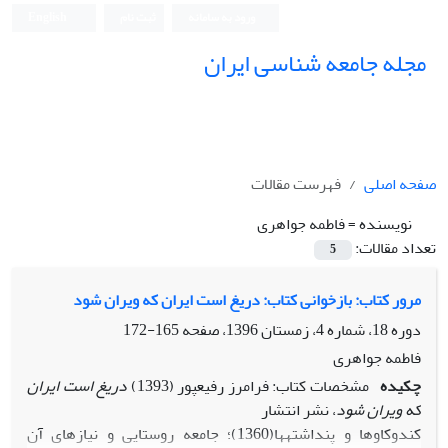
ورود به سامانه
ثبت نام
English
مجله جامعه شناسی ایران
صفحه اصلی
فهرست مقالات
نویسنده =
فاطمه جواهری
تعداد مقالات:
5
مرور کتاب: بازخوانی کتاب: دریغ است ایران که ویران شود
دوره 18، شماره 4، زمستان 1396، صفحه
165-172
فاطمه جواهری
چکیده
مشخصات کتاب: فرامرز رفیع­پور (1393)
دریغ است ایران
که ویران شود
، نشر انتشار
کندوکاوها و پنداشته­ها(1360)؛ جامعه روستایی و نیازهای آن