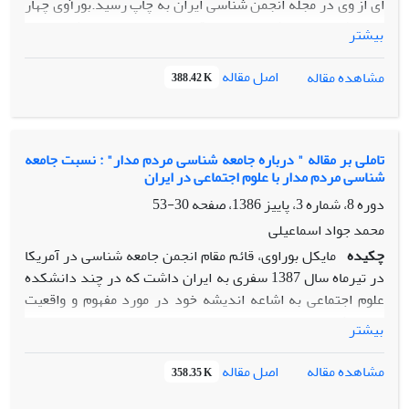
ای از وی در مجله انجمن شناسی ایران به چاپ رسید.بورآوی چهار
نوع وظیفه جامعه شناسی را در قالب چهار نوع جامعه شناسی به
بیشتر
قرار زیر طبقه بندی نموده است:جامعه شناسی سیاستگذار که در
خدمت هدفی است که کار فرمایش تعیین میکند و در صدد است
اصل مقاله
مشاهده مقاله
388.42 K
که یا با داده های اجتماعی بر ای مشکلات سفارش داده شده راه
حلهایی بیابد و یا به راه حلهای موجود مشروعیت علمی ببخشد.
تاملی بر مقاله " درباره جامعه شناسی مردم مدار" : نسبت جامعه
شناسی مردم مدار با علوم اجتماعی در ایران
دوره 8، شماره 3، پاییز 1386، صفحه
30-53
محمد جواد اسماعیلی
چکیده
مایکل بوراوی، قائم مقام انجمن جامعه شناسی در آمریکا
در تیرماه سال 1387 سفری به ایران داشت که در چند دانشکده
علوم اجتماعی به اشاعه اندیشه خود در مورد مفهوم و واقعیت
جامعه شناسی مردم مدار پرداخت. در همین زمینه، مقاله ای از وی
بیشتر
در انجمن جامعه شناسی ایران به چاپ رسید. در این نوشتار به
واکاوی و سنجش ایده مایکل بوراوی در مورد " بازگشت به گروه
اصل مقاله
مشاهده مقاله
358.35 K
های مردمی " از طریق جامعه شناسی مردم مدار می پردازیم و در
بازتعریف و بازخوانی آن با توجه به شرایط معرفتی و اجتماعی علوم