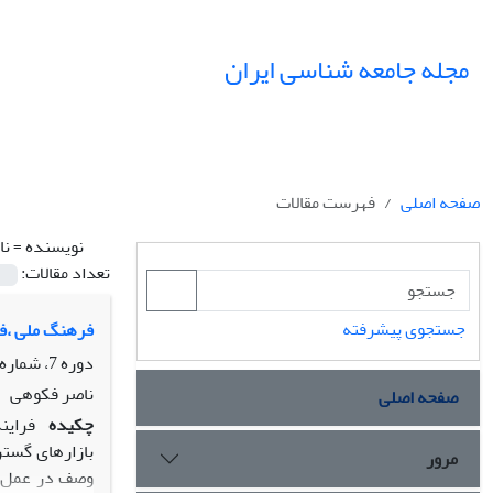
مجله جامعه شناسی ایران
صفحه اصلی
فهرست مقالات
نویسنده =
نا
تعداد مقالات:
جستجوی پیشرفته
فرهنگ ملی ،فر
دوره 7، شماره 1، بهار 1385، صفحه
ناصر فکوهی
صفحه اصلی
چکیده
فراین
بازارهای گستر
مرور
وصف در عمل ف