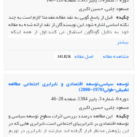
دوره 7، شماره 3، پاییز 1385، صفحه
128-140
چارچوبی برای بررسی روند تشکیل اجتماع ملی پیشنهاد شده
است. بنابراین یک الگوی بازنمایی (نظریه ابزاری) وجودشناختی از
مسعود چلبی، حسین اکبری
عاملیت و ساختار ارائه شده و سعی شده است تا با استفاده از
چکیده
قبل از پاسخ گویی به نقد مقاله،مقدمتا"لازم است به چند
عناصر نظری این الگوی بازنمایی، قضایای نظری شکل­گیری اجتماع
نکته اساسی اشاره شود.این نویسندگان از نقد ارائه شده به مقاله
ملی بر مبنای الگوی جامعه شناختی پیشنهادشده، ارائه گردد.
خود به دلایل گوناگون استقبال می کنند.اول از همه اینکه
امیدواریم این سرآغازی برای نقدهای سازنده در علوم اجتماعی
بیشتر
باشد.در صورتی که نقدها با انگیزه پیشرفت علمی انجام شود،عملا
می توانند به عنوان نوعی کنترل کیفیت در تولید علم نقش
اصل مقاله
مشاهده مقاله
141.82 K
سازنده ایفا نمایند.ضمنا امیدواریم نقد علمی به همراه خود
فرهنگ لازم برای رشد اجتماع علمی را برای علوم اجتماعی در
ایران به تدریج به ارمغان آورد. دوم اینکه منتقد محترم،گرچه
سعی نموده به روش علمی و موشکافانه انتقادات خود را بیان
توسعه سیاسی،توسعه اقتصادی و نابرابری اجتماعی مطالعه
تطبیقی-طولی(1970-2000)
نماید،اما به دفعات در آستانه شکیبایی علمی خود به سرعت عبور
کرده و مکرر صحبت از "عدم اعتبار نتایج تحقیق نموده است".بهتر
دوره 6، شماره 3، پاییز 1384، صفحه
28-46
بود این منتقد مکرر پرش در نتیجه گیری زود رس انجام نمیداد.
مسعود چلبی، حسین اکبری
چکیده
این مطالعه درصدد بررسی اثرات سطوح توسعه سیاسی و
توسعه اقتصادی بر نابرابریهای اجتماعی است.نابرابری هایی که در
این پژوهش مدنظر قرار گرفته اند عبارتند از نابرابری در توزیع