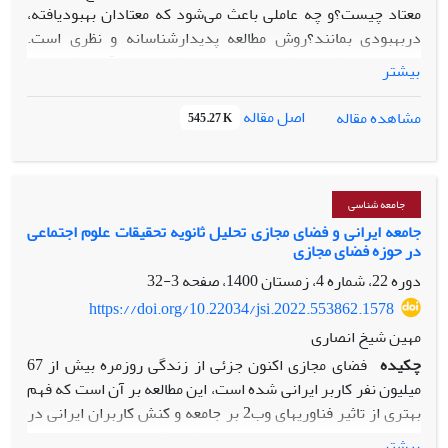
معتاد چیست؟و چه عاملی باعث می‌شود که معتادان بهبودیافته،
دربهبودی بمانند؟روش مطالعه پدیدارشناسانه و نظری است.
داده‌ها با روش‌های کیفی و اسنادی-مطالعاتی جمع‌آوری شده‌اند.
بیشتر
نمونه‌ها در مشاهده‌مستقیم جلسه‌های معتادان درحال
بهبودیNA وکنگره60، جلسه‌های خانواده‌های معتادان در
اصل مقاله
مشاهده مقاله
545.27 K
همسفران، نارانان و سیمانان، جلسه‌های گروه‌درمانی کلینیک‌
تخصصی ترک اعتیاد ثامن بودند. نمونه‌ها در مصاحبه‌عمیق
معتادان بهبودیافته، روانشناسان‌بالینی، روانپزشکان ومددکاران
‌اجتماعی فعال در کمپ‌های چیتگر، ندای‎آرامش و وردیج و
جامعه شناسی
کلینیک‌های تخصصی ترک اعتیاد بودند. نتایج‌ تحقیق نشان
جامعه ایرانی و فضای مجازی تحلیل ثانویه تحقیقات علوم اجتماعی
در حوزه فضای مجازی
می‌دهند که معتاد قبل از معتاد شدن «بیماری‌ذهنی‌اعتیاد» دارد و
از رویارویی با زندگی می‌گریزد، به عبارتی او «کاهل» لویناس است.
دوره 22، شماره 4، زمستان 1400، صفحه
3-32
بر اساس نتایج تحقیق «نظریه ‌شبکه ‌روابط‌اجتماعی ‌در اعتیاد» را
https://doi.org/10.22034/jsi.2022.553862.1578
طرح کردیم. بر اساس این نظریه معتاد «بیماری‌ذهنی‌اعتیاد» را از
مهین شیخ انصاری
شبکه روابط ‌اجتماعی معیوبی که در آن قرار داشته، کسب
چکیده
فضای مجازی اکنون جزئی از زندگی روزمره بیش از 67
کرده‌است و برای ماندن دربهبودی باید در شبکه روابط‌ اجتماعی
میلیون نفر کاربر ایرانی شده است، این مطالعه بر آن است که فهم
جایگزینی از معتادان بهبودیافته قرار بگیرد.
بهتری از تاثیر فناوری­های وب2 بر جامعه و کنش کاربران ایرانی در
فضای مجازی بدست بیاورد. به لحاظ روشی، این تحقیق از نوع
بیشتر