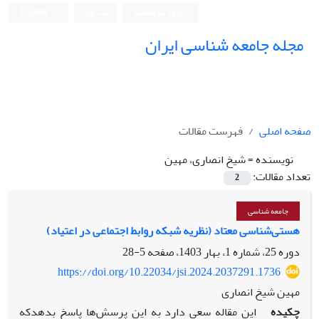
ورود به سامانه
ثبت نام
English
مجله جامعه شناسی ایران
صفحه اصلی
فهرست مقالات
نویسنده =
شیخ انصاری، مهین
تعداد مقالات:
2
جامعه شناسی
هستی‌شناسی معتاد (نظریه شبکه روابط اجتماعی در اعتیاد)
دوره 25، شماره 1، بهار 1403، صفحه
5-28
https://doi.org/10.22034/jsi.2024.2037291.1736
مهین شیخ انصاری
چکیده
این مقاله سعی دارد به این پرسش‌ها پاسخ بدهدکه