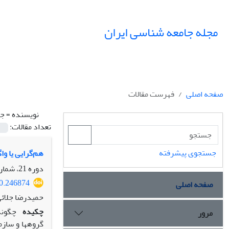
مجله جامعه شناسی ایران
صفحه اصلی
فهرست مقالات
نویسنده =
جل
تعداد مقالات:
جستجوی پیشرفته
هم‌گرایی یا وا
دوره 21، شماره 4، زمستان 1399، صفحه
20.246874
صفحه اصلی
حمیدرضا جلائی
چکیده
چگونه
مرور
گروه­ها و ساز