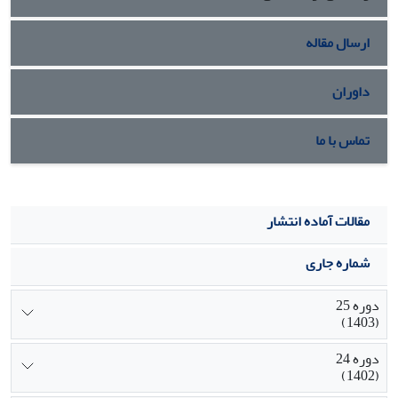
"مصلحت عمومی" که نیازمند "ارتباط افقی" است فراهم نکرده
است و احتمالاً این خلاء برشکل گیری مدل یا
الگوی هشت انگاره
ارسال مقاله
ای ارتباط ایرانی
مؤثر بوده است. الگویی که پیروی از آن، فرد را در
بیرون کشیدن گلیم خود از آب یاری می رسانده است.
داوران
تماس با ما
مقالات آماده انتشار
شماره جاری
دوره 25
(1403)
دوره 24
(1402)