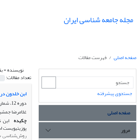
مجله جامعه شناسی ایران
صفحه اصلی
فهرست مقالات
نویسنده =
بق
تعداد مقالات:
جستجوی پیشرفته
ابن خلدون در م
دوره 12، شماره 1، بهار 1390، صفحه
غلامرضا جمشید
صفحه اصلی
چکیده
این ن
پوزیتیویست است
مرور
روش‌شناسى «مط