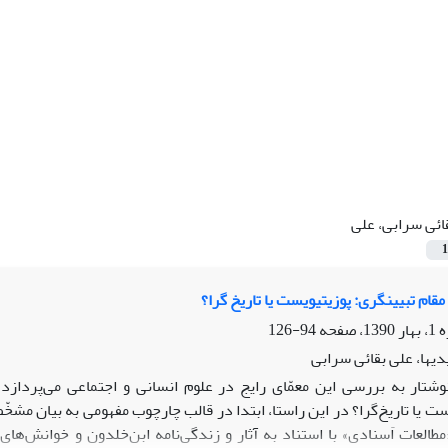
ائى سرابى، على
1
قام تبیینگرى: پوزیتیویست یا تاریخ گرا؟
94-126
یها، على بقائى سرابى
وشتار به بررسى این معمّاى رایج در علوم انسانى و اجتماعى مى‌پردازد 
 یا تاریخ‌گرا؟ در این راستا، ابتدا در قالب چارچوب مفهومى به بیان مشخّص
العات اَسنادى» با استناد به آثار و زندگى‌نامه ابن‌خلدون و خوانش‌هاى