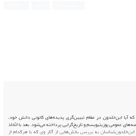
ورود به سامانه
ثبت نام
English
که آیا ابن‌خلدون در مقام تبیین‌گرى پدیده‌هاى کانونى دانش خود،
ه‌هاى عمومى پوزیتیویسم و تاریخ‌گرایى پرداخته مى‌شود. بعد با اتّخاذ
 ابن‌خلدون‌شناسان به بررسى بخش‌هایى از آثار وى که با هرکدام از