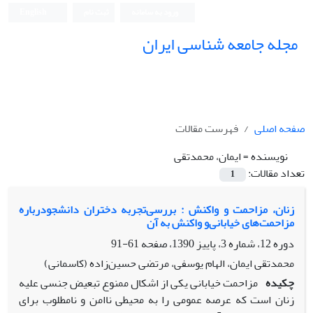
ورود به سامانه
ثبت نام
English
مجله جامعه شناسی ایران
صفحه اصلی
فهرست مقالات
نویسنده =
ایمان، محمدتقى
تعداد مقالات:
1
زنان، مزاحمت و واکنش : بررسى‌تجربه دختران دانشجودرباره
مزاحمت‌هاى خیابانى‌و واکنش به آن
دوره 12، شماره 3، پاییز 1390، صفحه
61-91
محمدتقى ایمان، الهام یوسفى، مرتضى حسین‌زاده (کاسمانى)
چکیده
مزاحمت خیابانى یکى از اشکال ممنوع تبعیض جنسى علیه
زنان است که عرصه عمومى را به محیطى ناامن و نامطلوب براى