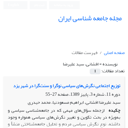
ورود به سامانه
ثبت نام
English
مجله جامعه شناسی ایران
صفحه اصلی
فهرست مقالات
نویسنده =
افشانى، سید علیرضا
تعداد مقالات:
1
توزیع اجتماعى نگرش‌هاى سیاسى نوگرا و سنت‌گرا در شهر یزد
دوره 11، شماره 3، پاییز 1389، صفحه
27-55
سید علیرضا افشانى، ابراهیم مسعودنیا، محمد حیدرى
چکیده
ازجمله سؤال‌هاى مهمى که در جامعه‌شناسى سیاسى و
به‌ویژه در بحث تکوین و تغییر نگرش‌هاى سیاسى همواره وجود
داشته، نوع نگرش سیاسى مردم و تحلیل جامعه‌شناختى منشأ و