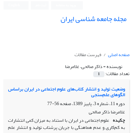
ورود به سامانه
ثبت نام
English
مجله جامعه شناسی ایران
صفحه اصلی
فهرست مقالات
نویسنده =
ذاکر صالحى، غلامرضا
تعداد مقالات:
1
وضعیت تولید و انتشار کتاب‌هاى علوم اجتماعى در ایران براساس
الگوهاى علم‌سنجى
دوره 11، شماره 3، پاییز 1389، صفحه
56-77
غلامرضا ذاکر صالحى
چکیده
علوم اجتماعى در ایران با استناد به میزان کمى انتشارات
به کم‌کارى و عدم هماهنگى با جریان پرشتاب تولید و انتشار علم