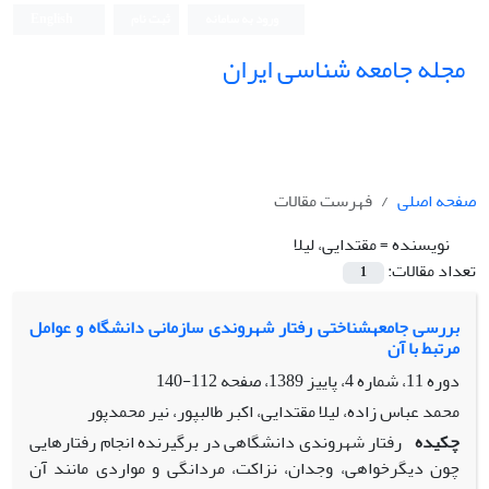
ورود به سامانه
ثبت نام
English
مجله جامعه شناسی ایران
صفحه اصلی
فهرست مقالات
نویسنده =
مقتدایى، لیلا
تعداد مقالات:
1
بررسى جامعهشناختى رفتار شهروندى سازمانى دانشگاه و عوامل
مرتبط با آن
دوره 11، شماره 4، پاییز 1389، صفحه
112-140
محمد عباس زاده، لیلا مقتدایى، اکبر طالبپور، نیر محمدپور
چکیده
رفتار شهروندى دانشگاهى در برگیرنده انجام رفتارهایى
چون دیگرخواهى، وجدان، نزاکت، مردانگى و مواردى مانند آن