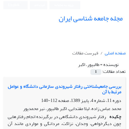
ورود به سامانه
ثبت نام
English
مجله جامعه شناسی ایران
صفحه اصلی
فهرست مقالات
نویسنده =
طالبپور، اکبر
تعداد مقالات:
1
بررسى جامعهشناختى رفتار شهروندى سازمانى دانشگاه و عوامل
مرتبط با آن
دوره 11، شماره 4، پاییز 1389، صفحه
112-140
محمد عباس زاده، لیلا مقتدایى، اکبر طالبپور، نیر محمدپور
چکیده
رفتار شهروندى دانشگاهى در برگیرنده انجام رفتارهایى
چون دیگرخواهى، وجدان، نزاکت، مردانگى و مواردى مانند آن