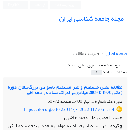
ورود به سامانه
ثبت نام
English
مجله جامعه شناسی ایران
صفحه اصلی
فهرست مقالات
نویسنده =
حاضری، علی محمد
تعداد مقالات:
4
مطالعه نقش مستقیم و غیر مستقیم باسوادی بزرگ‌سالان دوره
زمانی 1970 تا 2009 میلادی بر ادراک فساد در دهه اخیر
دوره 22، شماره 1، بهار 1400، صفحه
72-50
https://doi.org//10.22034/jsi.2022.117506.1314
حسین احمدی، علی محمد حاضری
چکیده
در ریشه‌یابی فساد به عوامل متعددی توجه شده لیکن