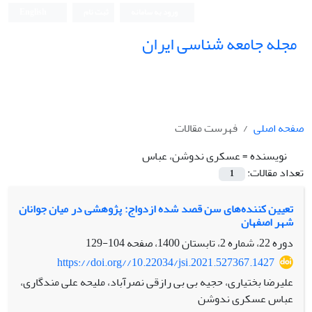
ورود به سامانه
ثبت نام
English
مجله جامعه شناسی ایران
صفحه اصلی
فهرست مقالات
نویسنده =
عسکری ندوشن، عباس
تعداد مقالات:
1
تعیین کننده‌های سن قصد شده ازدواج: پژوهشی در میان جوانان
شهر اصفهان
دوره 22، شماره 2، تابستان 1400، صفحه
104-129
https://doi.org//10.22034/jsi.2021.527367.1427
علیرضا بختیاری، حجیه بی بی رازقی نصرآباد، ملیحه علی مندگاری،
عباس عسکری ندوشن