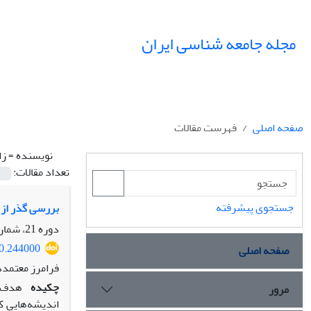
مجله جامعه شناسی ایران
صفحه اصلی
فهرست مقالات
نویسنده =
زا
تعداد مقالات:
جستجوی پیشرفته
بررسی گذر از ا
دوره 21، شماره 1، بهار 1399، صفحه
20.244000
صفحه اصلی
فرامرز معتمدد
چکیده
هدف ا
مرور
اندیشه‌هایی ک