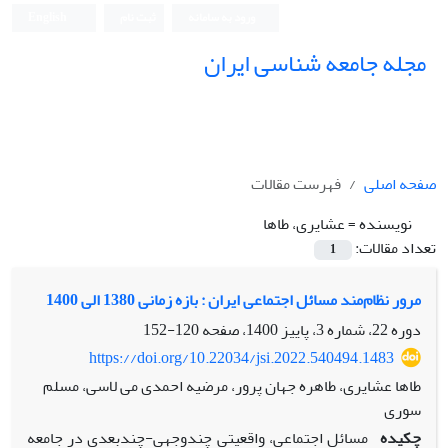
ورود به سامانه
ثبت نام
English
مجله جامعه شناسی ایران
صفحه اصلی
فهرست مقالات
نویسنده =
عشایری، طاها
تعداد مقالات:
1
مرور نظام‌مند مسائل اجتماعی ایران : بازه زمانی 1380 الی 1400
دوره 22، شماره 3، پاییز 1400، صفحه
120-152
https://doi.org/10.22034/jsi.2022.540494.1483
طاها عشایری، طاهره جهان پرور، مرضیه احمدی می لاسی، مسلم
سوری
چکیده
مسائل اجتماعی، واقعیتی چندوجهی-چندبعدی در جامعه