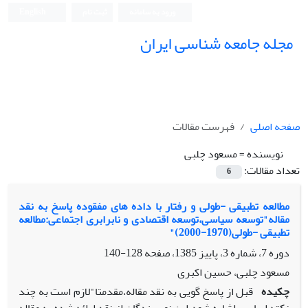
ورود به سامانه
ثبت نام
English
مجله جامعه شناسی ایران
صفحه اصلی
فهرست مقالات
نویسنده =
مسعود چلبی
تعداد مقالات:
6
مطالعه تطبیقی -طولی و رفتار با داده های مفقوده پاسخ به نقد
مقاله"توسعه سیاسی،توسعه اقتصادی و نابرابری اجتماعی:مطالعه
تطبیقی -طولی(1970-2000)"
دوره 7، شماره 3، پاییز 1385، صفحه
128-140
مسعود چلبی، حسین اکبری
چکیده
قبل از پاسخ گویی به نقد مقاله،مقدمتا"لازم است به چند