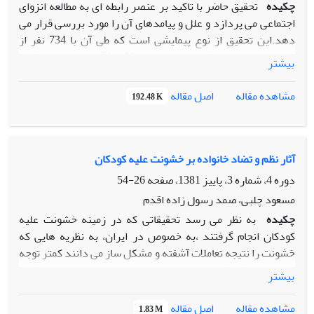
چکیده
تحقیق حاضر با تاکید بر عنصر رابطه ای به مطالعه انزوای
خرد بین سرمایه اجتماعی و جرم رابطه منفی و معنا داذی وجود
اجتماعی می پردازد و علل و پیامدهای آن را مورد بررسی قرار می
دارد.
دهد.این تحقیق از نوع پیمایشی است که طی آن با 734 نفر از
شهروندان تهران و کرمان بین سنین 20 تا 70 سال مصاحبه شده
بیشتر
است.حجم نمونه به ترتیب برای دو شهر مذکور معادل 530 و 204
نفر می باشد.برای تحلیل داده ها از مدل سازی خطی سلسله
اصل مقاله
مشاهده مقاله
192.48 K
مراتبی استفاده شده است.یافته ها نشان میدهد که متغیرهای
سطح توسعه اقتصادی-اجتماعی منطقه و ثبات ساکنان در سطح
ساختی و اعتماد،امنیت و تعدد گره ها و هویت ها در سطح فردی
اثرات موثر و معنی داری بر روابط اجتماعی دارند.همچنین سطح
آثار نظم و تضاد خانواده بر خشونت علیه کودکان
روابط اجتماعی به نوبه خود تاثیر موثر و کاهنده ای بر احساس
دوره 4، شماره 3، پاییز 1381، صفحه
26-54
تنهایی و احساس عجز نشان می دهند.
مسعود چلبی، صمد رسول زاده اقدم
چکیده
به نظر می رسد تحقیقاتی که در زمینه خشونت علیه
کودکان انجام گرفتند ،به خصوص در ایران، به نظریه هایی که
خشونت را نتیجه تعاملات آشفته و مشکل ساز می دانند کمتر توجه
نموده اند.پژوهش حاضر سعی دارد با توجه به سایر عوامل،تاکید
بیشتر
اصلی خود را بر عوامل رابطه ای درون خانوادگی(نظو و تضاد)
معطوف کند.این مطالعه تحقیقی پیمایشی است که روس 300
اصل مقاله
مشاهده مقاله
1.83 M