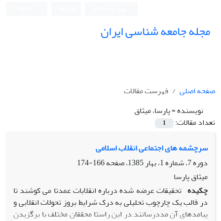
ورود به سامانه
ثبت نام
English
مجله جامعه شناسی ایران
صفحه اصلی
فهرست مقالات
نویسنده =
پارسا، میثاق
تعداد مقالات:
1
سرچشمه های اجتماعی انقلاب اسلامی
دوره 7، شماره 1، بهار 1385، صفحه
166-174
میثاق پارسا
چکیده
تحقیقات عرضه شده درباره انقلابات عمدتا می کوشند تا
در قالب یک چارچوب تحلیلی به درک شرایط بروز تحولات انقلابی و
پیامدهای آن مددرسانند.در این راستا محققان مختلف با برگزیدن