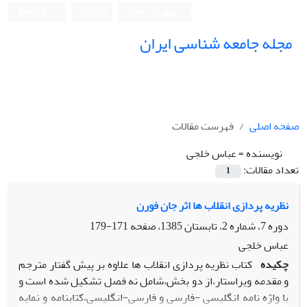
ورود به سامانه
ثبت نام
English
مجله جامعه شناسی ایران
صفحه اصلی
فهرست مقالات
نویسنده =
عباس خلجی
تعداد مقالات:
1
نظریه پردازی انقلاب ها اثر جان فورن
دوره 7، شماره 2، تابستان 1385، صفحه
171-179
عباس خلجی
چکیده
کتاب نظریه پردازی انقلاب ها علاوه بر پیش گفتار مترجم
و مقدمه ویراستار،از دو بخش،شامل نه فصل تشکیل شده است و
با واژه نامه انگلیسی -فارسی و فارسی-انگلیسی،کتابنامه و نمایه