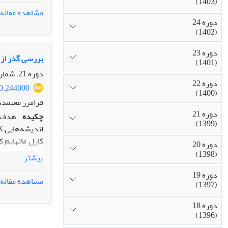
(1403)
ناشی از عملکر
مشاهده مقاله
دوره 24
(1402)
دوره 23
بررسی گذر از ا
(1401)
دوره 21، شماره 1، بهار 1399، صفحه
دوره 22
20.244000
(1400)
فرامرز معتمدد
دوره 21
چکیده
هدف ا
(1399)
اندیشه‌هایی ک
کارل مانهایم 
دوره 20
از سفرنامه‌ه
(1398)
بیشتر
سفرنامه‌های ای
دوره 19
دوره نقشی بس م
مشاهده مقاله
(1397)
موجود مورد تو
ایرانی آن عصر ب
دوره 18
شناختی ایران
(1396)