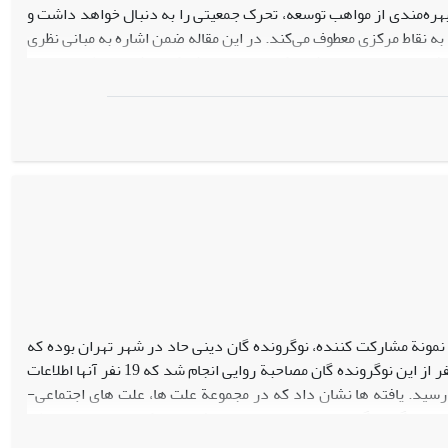
هره‌مندی از مواهب توسعه، تحرک جمعیتی را به دنبال خواهد داشت و
ه نقاط مرکزی معطوف می‌کند. در این مقاله ضمن اشاره به مبانی نظری
هیافت استقرایی در روش ترکیبی، با دو روش کیفی شامل مطالعه اسناد،
 ساختاری و تصمیمات سیاسی تأثیر گذار بر مهاجرت، از داده‌های ثبتی
م‌ترین دلایل گرایش افراد به مهاجرت، از مصاحبه‌ی کیفی استفاده
ه و بررسی شاخص‌ها، گویای این است که توزیع متعادل و برابر توسعه
 متناسب با پتانسیل‌ها و توان‌مندی‌های مناطق دارد.
مونة مشارکت­ کننده، نوگرونده ­گان دینی حاد در شهر تهران بوده که
به شیوة نمونه ­گیری هدفمند و از طریق گلولة برفی انتخاب شده ­اند. در این مقاله، با 20 نفر از این نوگرونده ­گان مصاحبة روایی انجام شد که 19 نفر آن­ها اطلاعات
رسید. یافته ­ها نشان داد که در مجموعة علت­ ها، علت­ های اجتماعی-
یان نوگروندگان بوده ­اند. این تحقیق نشان داد که مراحل تغییر نظام
 استارک آمده است. نتیجة نهایی این است که بی‌ثباتی اجتماعی-سیاسی