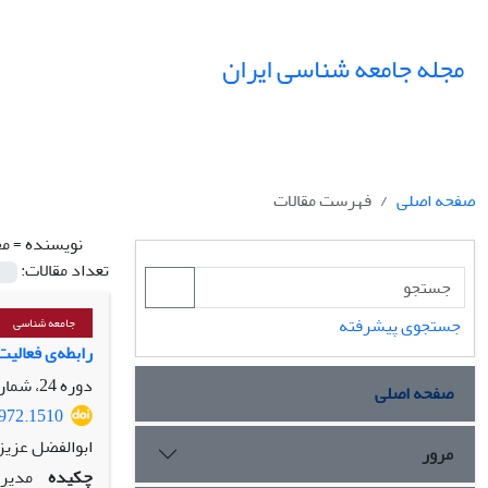
مجله جامعه شناسی ایران
صفحه اصلی
فهرست مقالات
نویسنده =
مح
تعداد مقالات:
جستجوی پیشرفته
جامعه شناسی
رابطه‌ی فعالیت
دوره 24، شماره 2، تابستان 1402، صفحه
صفحه اصلی
3972.1510
ابوالفضل عزیز
مرور
چکیده
مدیری