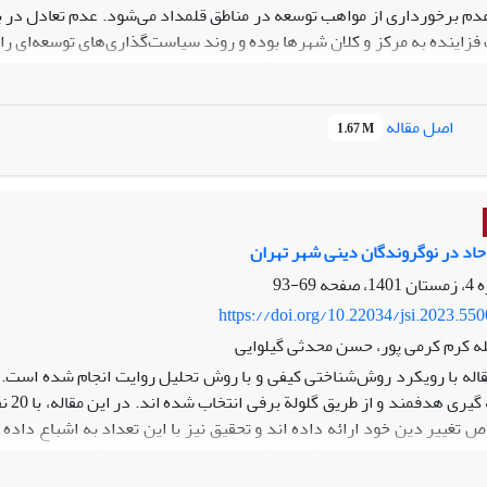
دم برخورداری از مواهب توسعه در مناطق قلمداد می‌شود. عدم تعادل در ب
زاینده به مرکز و کلان شهرها بوده و روند سیاست‌گذاری‌های توسعه‌ای را ب
ت انجام شده، جنبه‌های تجربی و اقدامات توسعه‌ای دولت‌ها را بر اساس ر
اعات ثبتی، و مصاحبه‌ی کیفی مورد بررسی قرار داده‌ایم. در بررسی عوامل
د تدوین شده‌ی سازمان برنامه و بودجه استفاده شد و در خصوص علل و مه
اصل مقاله
1.67 M
ه‌های تحقیق بیانگر تسلط الگوی تمرکزگرا در سیاست‌گذاری‌های توسعه بود
ن‌های استان صورت نگرفته و مهاجرت ریشه در عدم توزیع عادلانه‌ی امکانات،
حاد در نوگروندگان دینی شهر تهران
69-93
https://doi.org/10.22034/jsi.2023.55
له کرم کرمی پور، حسن محدثی گیلوایی
قاله با رویکرد روش‌شناختی کیفی و با روش تحلیل روایت انجام شده است. ن
غییر دین خود ارائه داده ­اند و تحقیق نیز با این تعداد به اشباع داده 
- روانی، اجتماعی – رابطه‌ای بیش­ترین علت­ های تغییر نظام اعتقادی در م
ر تهران غیر از آن چیزی است که در نظریه­ های کسانی چون رمبو، لافلند و