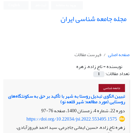
ورود به سامانه
ثبت نام
English
مجله جامعه شناسی ایران
صفحه اصلی
فهرست مقالات
نویسنده =
تاج زاده، زهره
تعداد مقالات:
1
جامعه شناسی
تبیین الگوی تبدیل روستا به شهر با تأکید بر حق به سکونتگاه‌های‌
روستایی (مورد مطالعه: شهر قلعه نو)
دوره 22، شماره 4، زمستان 1400، صفحه
76-97
https://doi.org/10.22034/jsi.2022.553495.1575
زهره تاج زاده، حسین ایمانی جاجرمی، سید احمد فیروزآبادی،