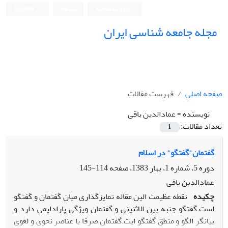
ورود به سامانه
ثبت نام
English
مجله جامعه شناسی ایران
صفحه اصلی
فهرست مقالات
نویسنده =
عمادالدین باقی
تعداد مقالات:
1
گفتمان"گفتگو" در اسلام
دوره 5، شماره 1، بهار 1383، صفحه
114-145
عمادالدین باقی
چکیده
نقطه عظیمت الین مقاله تمایزگذاری میان گفتمان و گفتگو
است.گفتگو جنبه بین الاثنینی و گفتمان ویژگی پارادایمی دارد و
بیانگر الگو و منطق گفتگو ایت.گفتمان صرفا با عناصر نحوی و لغوی