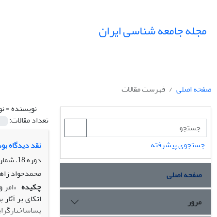
مجله جامعه شناسی ایران
صفحه اصلی
فهرست مقالات
نویسنده =
نو
تعداد مقالات:
جستجوی پیشرفته
نقد دیدگاه بو
دوره 18، شماره 1، بهار 1396، صفحه
محمدجواد زاهد
صفحه اصلی
چکیده
«امر و
اتکای بر آثار
مرور
پساساختارگرای