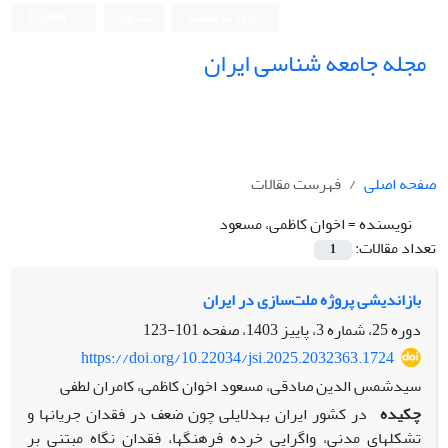
ورود به سامانه
ثبت نام
English
مجله جامعه شناسی ایران
صفحه اصلی
فهرست مقالات
نویسنده =
اخوان کاظمی، مسعود
تعداد مقالات:
1
بازاندیشی پروژه ملت‌سازی در ایران
دوره 25، شماره 3، پاییز 1403، صفحه
101-123
https://doi.org/10.22034/jsi.2025.2032363.1724
سیدشمس الدین صادقی، مسعود اخوان کاظمی، کامران لطفی
چکیده
در کشور ایران به­دلایلی چون ضعف در فقدان جریان­ها و
تشکل­های مدنی، واگرایی خرده فرهنگ­ها، فقدان نگاه مبتنی بر