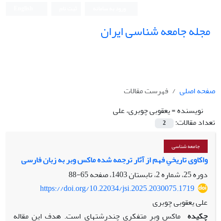
ورود به سامانه
ثبت نام
English
مجله جامعه شناسی ایران
صفحه اصلی
فهرست مقالات
نویسنده =
یعقوبی چوبری، علی
تعداد مقالات:
2
جامعه شناسی
واکاوی تاریخیِ فهم از آثار ترجمه شده ماکس وبر به زبان فارسی
دوره 25، شماره 2، تابستان 1403، صفحه
65-88
https://doi.org/10.22034/jsi.2025.2030075.1719
علی یعقوبی چوبری
چکیده
ماکس وبر متفکری چندرشته­ای است. هدف این مقاله