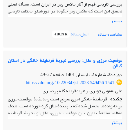
بررسی تاریخی فهم از آثار ماکس وبر در ایران
است. مسأله اصلی
تحقیق این است که ماکس وبر چگونه در دوره­های مختلف تاریخی
در ایران روایت شده است؟ برمبنای یافته­های تحقیق فهم ماکس
بیشتر
وبر در ایران در دوره­های مختلف یکدست نیست. در دورۀ نخست
و در ابتدای تأسیس جامعه­شناسی در ایران که همزمان با غلبۀ
اصل مقاله
مشاهده مقاله
410.89 K
گفتمان کنتی-دورکیمی است، ماکس وبر جایگاه قابل­توجهی در
فضای دانشگاهی و حتی غیرآکادمیک نداشته است. در دوره دوم
علاوه بر روایت و گفتمان پوزیتیویستی(دورکیمی) گفتمان
مارکسیستی در ایران توسعه یافت و به­تدریج از برخی مفاهیم
موقعیت‌ مرزی و ملال: بررسی تجربۀ قرنطینۀ خانگی در استان
گیلان
وبری و اندیشه­های او برای تبیین وقایع تاریخی استفاده شد. در
دورۀ سوم تحولات زیادی در عرصه داخلی و بین‌المللی رخ داد.
دوره 23، شماره 2، تابستان 1401، صفحه
27-49
استعاره­ها و مفاهیم مارکسیستی کاهش و درمقابل مفاهیم وبری
https://doi.org/10.22034/jsi.2023.549456.1541
رونق بیشتری یافت.
علی یعقوبی چوبری، زهرا ملازاده گله پردسری
چکیده
قرنطینۀ خانگی امری بغرنج است و به‌مثابۀ موقعیت مرزی
بر خانواده‌ها تحمیل شده که با پدیدۀ ملال گره خورده است. هدف
مقاله، مطالعۀ تقارنِ بین موقعیت مرزی، ملال و تجربۀ قرنطینه
خانگی در پیک اول کروناست. این مطالعه از رویکرد کیفی، روش
بیشتر
تحلیل مضمون و مصاحبه‌های نیمه‌ساخت‌یافته برای گردآوری