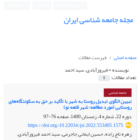
ورود به سامانه
ثبت نام
English
مجله جامعه شناسی ایران
صفحه اصلی
فهرست مقالات
نویسنده =
فیروزآبادی، سید احمد
تعداد مقالات:
1
جامعه شناسی
تبیین الگوی تبدیل روستا به شهر با تأکید بر حق به سکونتگاه‌های‌
روستایی (مورد مطالعه: شهر قلعه نو)
دوره 22، شماره 4، زمستان 1400، صفحه
76-97
https://doi.org/10.22034/jsi.2022.553495.1575
زهره تاج زاده، حسین ایمانی جاجرمی، سید احمد فیروزآبادی،