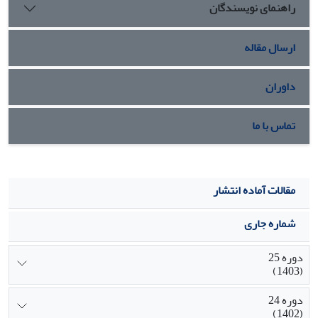
راهنمای نویسندگان
فرزندان با ورود متغیرهای کیفیت رابطه فرزند- پدر، کیفیت رابطه
فرزند- مادر و سرانه درآمدی خانوار به معادله رگرسیونی تبیین ­
شد.
ارسال مقاله
داوران
تماس با ما
مقالات آماده انتشار
شماره جاری
دوره 25
(1403)
دوره 24
(1402)