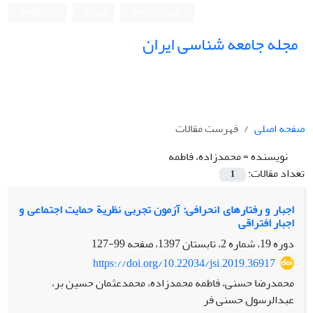
ورود به سامانه
ثبت نام
English
مجله جامعه شناسی ایران
صفحه اصلی
فهرست مقالات
نویسنده =
محمدزاده، فاطمه
تعداد مقالات:
1
اجبار و رفتارهای انحرافی: آزمون تجربی نظریة حمایت اجتماعی و
اجبار افتراقی
دوره 19، شماره 2، تابستان 1397، صفحه
99-127
https://doi.org/10.22034/jsi.2019.36917
محمدرضا حسنی، فاطمه محمدزاده، محمدعثمان حسین بر،
عبدالرسول حسنی فر