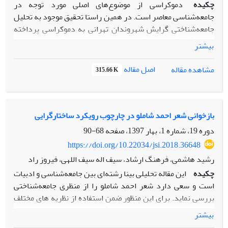
چکیده
دموکراسی از موضوع‌های اصلی مورد توجه در
جامعه‌شناسی معاصر است. در همین راستا تحقیق موجود به تحلیل
جامعه‌شناختی گرایش شهروندان تهرانی به دموکراسی پرداخته
است. گرایش به دموکراسی با توجه به ابعاد فرصت‌های برابر
بیشتر
اجتماعی- سیاسی، آزادی‌های اجتماعی- سیاسی و سکولاریسم
مورد بررسی قرار گرفته است. روش تحقیق پیمایش است و برای
اصل مقاله
مشاهده مقاله
315.66 K
انجام نمونه‌گیری از نمونه‌گیری خوشه‌ای چند مرحله‌ای بر حسب
محلات شهر تهران استفاده شده است. حجم نمونه‌ای به تعداد 604
نفر به کمک فرمول نمونه‌گیری کوکران، از بین شهروندان تهرانی
بالای 20 سال در سال 1396 انتخاب شد. نتایج تحقیق حاکی از
بازخوانی شعر احمد شاملو در چارچوب رویکرد ساختارگرایی
گرایش مثبت یا نسبتاً مثبت افراد به دموکراسی است. بررسی
دوره 19، شماره 1، بهار 1397، صفحه
68-90
عوامل اجتماعی اثرگذار بر گرایش به دموکراسی نشان داد که بین
https://doi.org/10.22034/jsi.2018.36648
متغیرهای مستقل سن، سرمایه فرهنگی و سرمایه اقتصادی و
رشید هاشمی، فرهنگ ارشاد، سیف اله سیف اللهی، فیروز راد
متغیر گرایش به دموکراسی رابطه‌ای معنادار وجود دارد. نتایج
چکیده
این مقاله تحلیلی بینا رشته‌ای بین جامعه‌شناسی و ادبیات
رگرسیون نشان داد که مدل رگرسیونی تحقیق مرکب از 3 متغیر
است و سعی دارد شعر احمد شاملو را از منظری جامعه‌شناختی
مستقل و یک متغیر وابسته، مدل مناسبی است و مجموع
بررسی نماید. برای این منظور ضمن استفاده از نظریه های مختلف
متغیرهای مستقل قادرند تغییرات متغیر گرایش به دموکراسی را
جامعه‌شناختی مربوط حوزه ساختارگرایی، از روش شناسی تحلیل
پیش‌بینی کنند.
بیشتر
گفتمان فوکو و تحلیل گفتمان انتقادی فرکلاف نیز استفاده شده