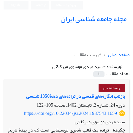
ورود به سامانه
ثبت نام
English
مجله جامعه شناسی ایران
صفحه اصلی
فهرست مقالات
نویسنده =
سید مهدی موسوی میرکلائی
تعداد مقالات:
1
جامعه شناسی
بازتاب انگاره‌های قدسی در ترانه‌های دهۀ1350 شمسی
دوره 24، شماره 2، تابستان 1402، صفحه
105-122
https://doi.org/10.22034/jsi.2024.1987543.1659
سید مهدی موسوی میرکلائی
چکیده
ترانه یک قالب شعری­ موسیقایی است که در پهنۀ تاریخ