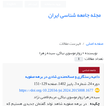
ورود به سامانه
ثبت نام
English
مجله جامعه شناسی ایران
صفحه اصلی
فهرست مقالات
نویسنده =
زوارموسوی نیاکی، سیده زهرا
تعداد مقالات:
1
جامعه شناسی
داعیه رستگاری و مساله‌مندی شادی در برهه صفویه
دوره 24، شماره 3، پاییز 1402، صفحه
129-151
https://doi.org/10.22034/jsi.2024.2015008.1677
سیده زهرا زوارموسوی نیاکی، مریم قاضی نژاد
چکیده
در برهه صفویه شاهد تولد گفتمان جدیدی هستیم که