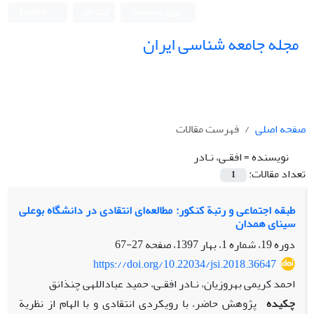
ورود به سامانه
ثبت نام
English
مجله جامعه شناسی ایران
صفحه اصلی
فهرست مقالات
نویسنده =
افقـی، نـادر
تعداد مقالات:
1
طبقه اجتماعی و رتبة کنکور: مطالعه‌ای انتقادی در دانشگاه بوعلی
سینای همدان
دوره 19، شماره 1، بهار 1397، صفحه
27-67
https://doi.org/10.22034/jsi.2018.36647
احمد کریمی بهروزیان، نـادر افقـی، حمید عباداللهی چنذانق
چکیده
پژوهش حاضر، با رویکردی انتقادی و با الهام از نظریة