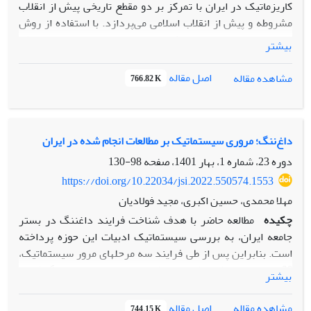
کاریزماتیک در ایران با تمرکز بر دو مقطع تاریخی پیش از انقلاب
مشروطه و پیش از انقلاب اسلامی می‌پردازد. با استفاده از روش
تحلیل تطبیقی‌تاریخی و رویکرد پیرومحور، تحقیق به تحلیل نقش
بیشتر
بحران‌های اجتماعی، اقتصادی، مشارکت، مشروعیت و
ایدئولوژی‌های فرهنگی در ظهور رهبری کاریزماتیک می‌پردازد.
اصل مقاله
مشاهده مقاله
766.82 K
نتایج نشان می‌دهد که در حالی که بحران‌های اقتصادی و
مشروعیت به‌تنهایی برای ظهور رهبری کاریزماتیک کافی نیستند،
ترکیب بحران‌های اجتماعی و اقتصادی با ازجاکندگی نهادی و
ایدئولوژی‌های مبتنی بر فرهنگ سنتی می‌تواند به شکل‌گیری
داغ‌ننگ؛ مروری سیستماتیک بر مطالعات انجام شده در ایران
رهبری کاریزماتیک منجر شود. مقایسۀ تطبیقی داده‌ها از دورۀ
دوره 23، شماره 1، بهار 1401، صفحه
98-130
قاجار و پهلوی، تأثیر عمیق تغییرات ساخت اجتماعی و بحران‌های
https://doi.org/10.22034/jsi.2022.550574.1553
گسترده بر ظهور رهبری کاریزماتیک را نشان می‌دهد. این مطالعه
مهلا محمدی، حسین اکبری، مجید فولادیان
به درک بهتر عواملی که به ظهور رهبران کاریزماتیک در شرایط
چکیده
مطالعه حاضر با هدف شناخت فرایند داغ­ننگ در بستر
بحرانی منجر می‌شود، کمک می‌کند.
جامعه ایران، به ­بررسی سیستماتیک ادبیات این حوزه پرداخته
است. بنابراین پس از طی فرایند سه مرحله­ای مرور سیستماتیک،
66 مقاله جهت مطالعه شناسایی شد. براساس نتایج، داغ­ننگ شامل
بیشتر
سه مرحله برچسب، پاسخ و پیامد است که در جریان
برهم‌کنشی‌ها در بستر اجتماعی، به ­صورت برچسب و اظهارات
اصل مقاله
مشاهده مقاله
744.15 K