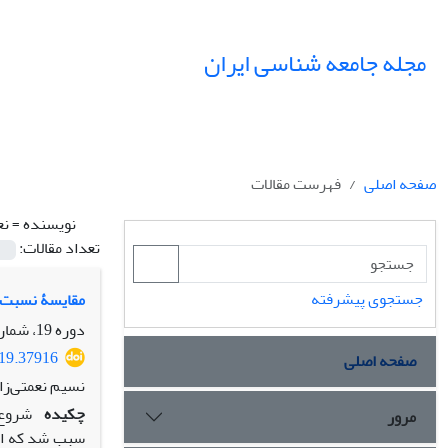
مجله جامعه شناسی ایران
صفحه اصلی
فهرست مقالات
نویسنده =
نع
تعداد مقالات:
جستجوی پیشرفته
مقایسۀ نسبت ن
دوره 19، شماره 3، پاییز 1397، صفحه
019.37916
صفحه اصلی
نسیم نعمتی‌زا
چکیده
شروع 
مرور
سبب شد که این